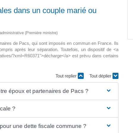
scales dans un couple marié ou
Paëlla – Société de chasse –
5 septembre 2026
0 m2 au
t administrative (Première ministre)
]
rtenaires de Pacs, qui sont imposés en commun en France. Ils
compris après leur séparation. Toutefois, un dispositif de <a
tratives/?xml=R60371">décharge</a> est prévu dans certains
Tout replier
Tout déplier
entre époux et partenaires de Pacs ?
scale ?
our une dette fiscale commune ?