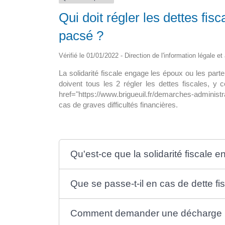
Qui doit régler les dettes fi
pour tous en
La maison médicale d’appui
ine
pacsé ?
La nouvelle maison de santé de 15
Vérifié le 01/01/2022 - Direction de l'information légale e
i le déploiement? A ce
sol, abritera un hall d’accueil avec […
8 300 […]
La solidarité fiscale engage les époux ou les pa
doivent tous les 2 régler les dettes fiscales, y 
href="https://www.brigueuil.fr/demarches-adminis
cas de graves difficultés financières.
Qu'est-ce que la solidarité fiscale 
Que se passe-t-il en cas de dette fi
Comment demander une décharge p