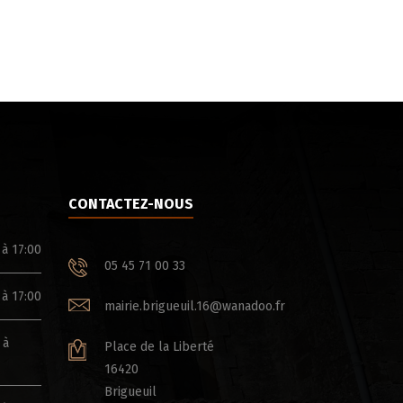
CONTACTEZ-NOUS
 à 17:00
05 45 71 00 33
 à 17:00
mairie.brigueuil.16@wanadoo.fr
 à
Place de la Liberté
16420
Brigueuil