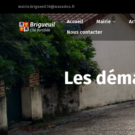
mairie.brigueuil.16@wanadoo.fr
Accueil
Mairie
Ac
Nous contacter
Les déma