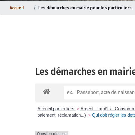
Accueil
Les démarches en mairie pour les particuliers
Les démarches en mairie
ternet |
Evolution du bourg |
Accueil particuliers
Argent - Impôts - Consom
>
paiement, réclamation...)
Qui doit régler les de
>
Question-réponse