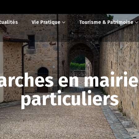
tualités
Vie Pratique
Tourisme & Patrimoine
rches en mairie
particuliers