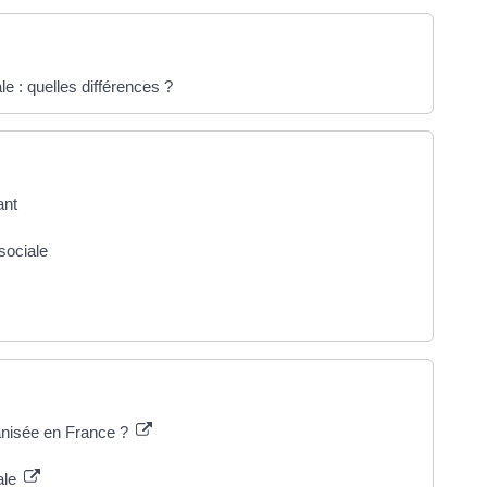
iale : quelles différences ?
ant
sociale
ganisée en France ?
iale