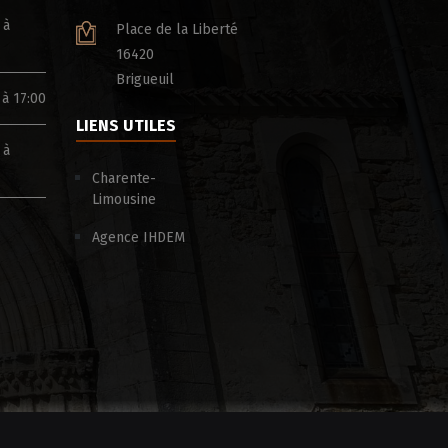
 à
Place de la Liberté
16420
Brigueuil
 à 17:00
LIENS UTILES
 à
Charente-
Limousine
Agence IHDEM
ÉTÉ ACTIF & SOLIDAIRE – CHARENTE LE
BOIS POUR TOUS
DÉPARTEMENT