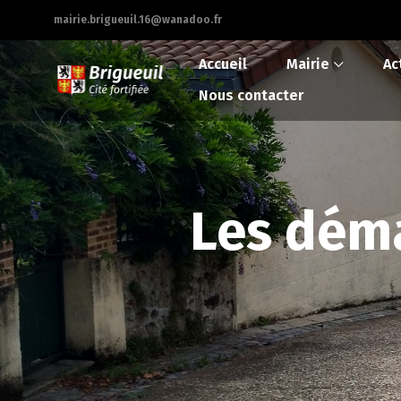
mairie.brigueuil.16@wanadoo.fr
Accueil
Mairie
Ac
Nous contacter
Les déma