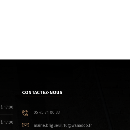
CONTACTEZ-NOUS
 à 17:00
05 45 71 00 33
 à 17:00
mairie.brigueuil.16@wanadoo.fr