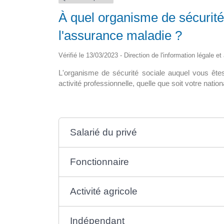
À quel organisme de sécurité
pour tous en
La maison médicale d’appui
ine
l'assurance maladie ?
La nouvelle maison de santé de 15
Vérifié le 13/03/2023 - Direction de l'information légale e
i le déploiement? A ce
sol, abritera un hall d’accueil avec […
8 300 […]
L'organisme de sécurité sociale auquel vous ête
activité professionnelle, quelle que soit votre nationa
Salarié du privé
Fonctionnaire
Activité agricole
Indépendant