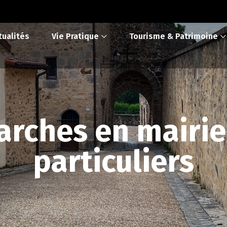
tualités
Vie Pratique
Tourisme & Patrimoine
rches en mairie
particuliers