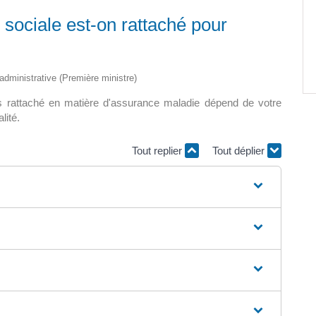
 sociale est-on rattaché pour
Paëlla – Société de chasse –
5 septembre 2026
0 m2 au
t administrative (Première ministre)
]
s rattaché en matière d'assurance maladie dépend de votre
lité.
Tout replier
Tout déplier