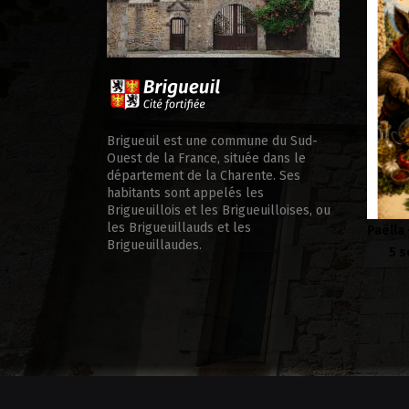
ale d’appui
Brigueuil est une commune du Sud-
Ouest de la France, située dans le
département de la Charente. Ses
habitants sont appelés les
Brigueuillois et les Brigueuilloises, ou
les Brigueuillauds et les
Paëlla – Société de chasse –
Soirée
Brigueuillaudes.
5 septembre 2026
Samedi