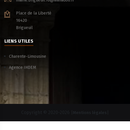
mairie.brigueuil.16@wanadoo.fr
Place de la Liberté
16420
Brigueuil
LIENS UTILES
Charente-Limousine
Agence IHDEM
Copyright © 2020-
2026 |
|
Mentions légales