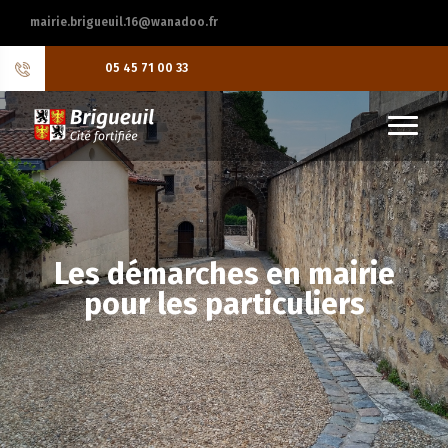
mairie.brigueuil.16@wanadoo.fr
05 45 71 00 33
Les démarches en mairie
pour les particuliers