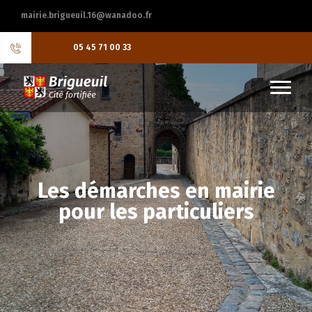
mairie.brigueuil.16@wanadoo.fr
05 45 71 00 33
Les démarches en mairie
pour les particuliers