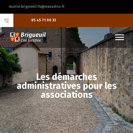
mairie.brigueuil.16@wanadoo.fr
05 45 71 00 33
Les démarches
administratives pour les
associations