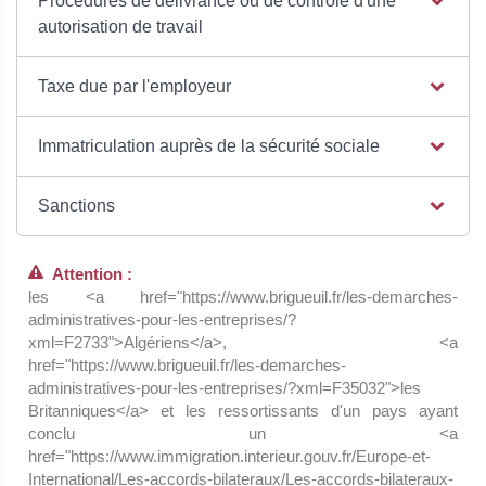
Procédures de délivrance ou de contrôle d'une
autorisation de travail
Taxe due par l'employeur
Immatriculation auprès de la sécurité sociale
Sanctions
Attention :
les <a href="https://www.brigueuil.fr/les-demarches-
administratives-pour-les-entreprises/?
xml=F2733">Algériens</a>, <a
href="https://www.brigueuil.fr/les-demarches-
administratives-pour-les-entreprises/?xml=F35032">les
Britanniques</a> et les ressortissants d'un pays ayant
conclu un <a
href="https://www.immigration.interieur.gouv.fr/Europe-et-
International/Les-accords-bilateraux/Les-accords-bilateraux-