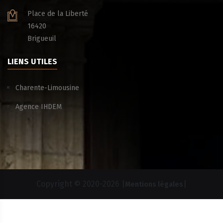
Place de la Liberté
16420
Brigueuil
LIENS UTILES
Charente-Limousine
Agence IHDEM
Copyright © 2020-
2026 |
|
Mentions légales