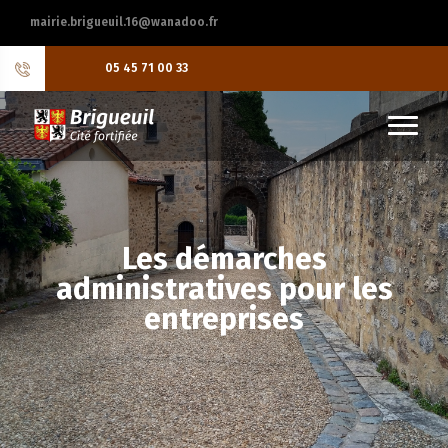
mairie.brigueuil.16@wanadoo.fr
05 45 71 00 33
Les démarches
administratives pour les
entreprises