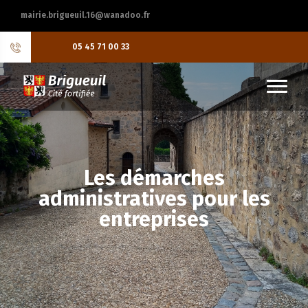
mairie.brigueuil.16@wanadoo.fr
05 45 71 00 33
Les démarches
administratives pour les
entreprises