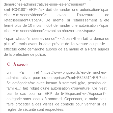
demarches-administratives-pour-les-entreprises/?
xml=R34190">ERP</a> doit demander une autorisation<span
class="miseenevidence"> avant l'ouverture de
l'établissement</span>. De même, si l'établissement a été
fermé plus de 10 mois, il doit demander une autorisation <span
class="miseenevidence">avant sa réouverture.</span>
<span class="miseenevidence"> </span>Il en fait la demande
plus d'1 mois avant la date prévue de l'ouverture au public. Il
effectue cette démarche auprès de sa mairie et à Paris auprès
de la préfecture de police.
À savoir
un <a href="https://www.brigueuil.fr/les-demarches-
administratives-pour-les-entreprises/?xml=F32351">ERP de
5e catégorie</a> avec locaux à sommeil (gîte, pension de
famille...) fait l'objet d'une autorisation d'ouverture. Ce n'est
pas le cas pour un ERP de 5<Exposant>e</Exposant>
catégorie sans locaux à sommeil. Cependant, le maire peut
faire procéder à des visites de contrôle pour vérifier si les
règles de sécurité sont respectées.