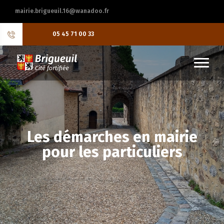
mairie.brigueuil.16@wanadoo.fr
05 45 71 00 33
Les démarches en mairie
pour les particuliers