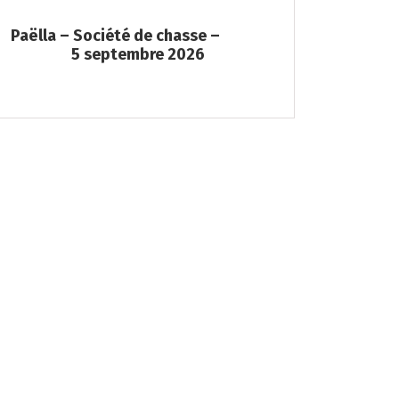
Soirée Folklorique – Brigueuil –
Campagne 
Samedi 08 aout
Nous vous accueillons le samedi 8 août
2026, à partir de 20h, place de la […]