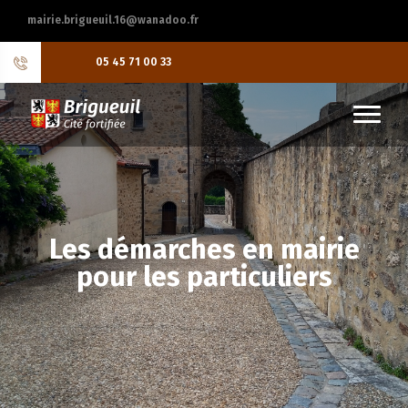
mairie.brigueuil.16@wanadoo.fr
05 45 71 00 33
Les démarches en mairie
pour les particuliers