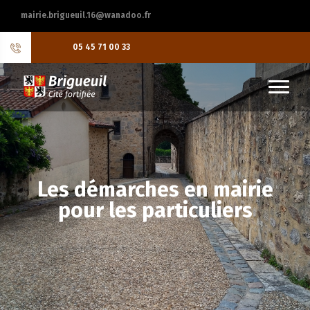
mairie.brigueuil.16@wanadoo.fr
05 45 71 00 33
Les démarches en mairie
pour les particuliers