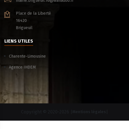
mairie.brigueuil.16@wanadoo.fr
Place de la Liberté
16420
Brigueuil
LIENS UTILES
Charente-Limousine
Agence IHDEM
Copyright © 2020-
2026 |
|
Mentions légales