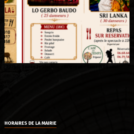
Soirée Folklorique – Brigueuil – Samedi 08 aout
Vi
HORAIRES DE LA MAIRIE