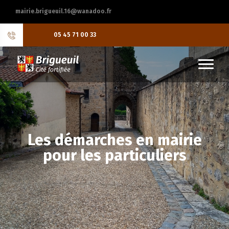
mairie.brigueuil.16@wanadoo.fr
05 45 71 00 33
Les démarches en mairie
pour les particuliers