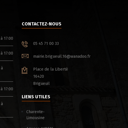
CONTACTEZ-NOUS
 à 17:00
05 45 71 00 33
 à 17:00
mairie.brigueuil.16@wanadoo.fr
 à
Place de la Liberté
16420
Brigueuil
 à 17:00
LIENS UTILES
 à
Charente-
Limousine