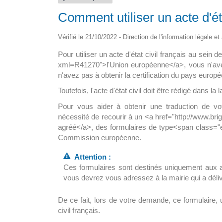
Comment utiliser un acte d'ét
pour tous en
La maison médicale d’appui
ine
Vérifié le 21/10/2022 - Direction de l'information légale e
La nouvelle maison de santé de 15
Pour utiliser un acte d'état civil français au sein 
i le déploiement? A ce
sol, abritera un hall d’accueil avec […
xml=R41270">l'Union européenne</a>, vous n'avez 
8 300 […]
n'avez pas à obtenir la certification du pays europ
Toutefois, l'acte d'état civil doit être rédigé dans la
Pour vous aider à obtenir une traduction de vo
nécessité de recourir à un <a href="http://www.br
agréé</a>, des formulaires de type<span class="e
Commission européenne.
Attention :
Ces formulaires sont destinés uniquement aux au
vous devrez vous adressez à la mairie qui a délivr
De ce fait, lors de votre demande, ce formulaire, un
civil français.