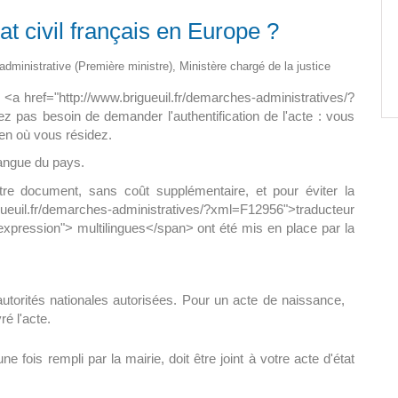
at civil français en Europe ?
Paëlla – Société de chasse –
5 septembre 2026
t administrative (Première ministre), Ministère chargé de la justice
0 m2 au
de <a href="http://www.brigueuil.fr/demarches-administratives/?
]
pas besoin de demander l'authentification de l'acte : vous
éen où vous résidez.
 langue du pays.
tre document, sans coût supplémentaire, et pour éviter la
igueuil.fr/demarches-administratives/?xml=F12956">traducteur
xpression"> multilingues</span> ont été mis en place par la
torités nationales autorisées. Pour un acte de naissance,
é l'acte.
e fois rempli par la mairie, doit être joint à votre acte d'état