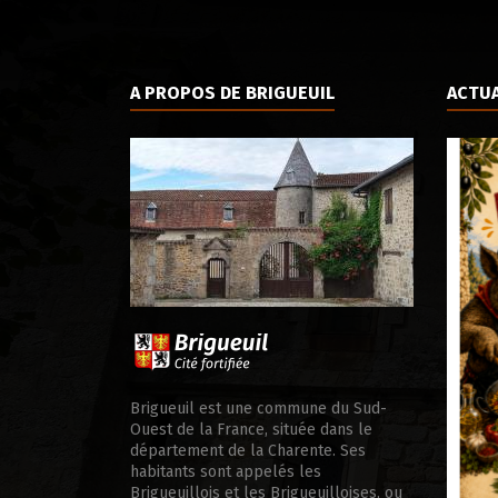
A PROPOS DE BRIGUEUIL
ACTUA
ale d’appui
Brigueuil est une commune du Sud-
Ouest de la France, située dans le
département de la Charente. Ses
habitants sont appelés les
Brigueuillois et les Brigueuilloises, ou