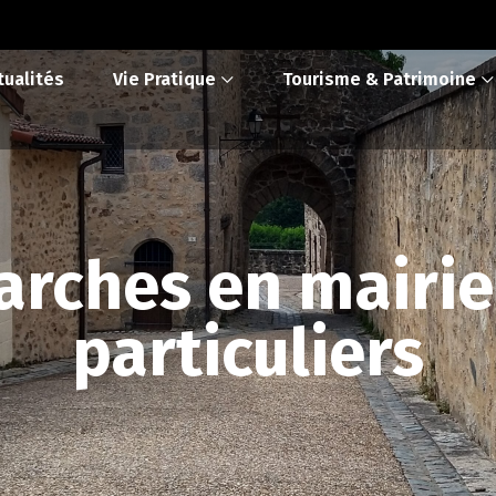
tualités
Vie Pratique
Tourisme & Patrimoine
rches en mairie
particuliers