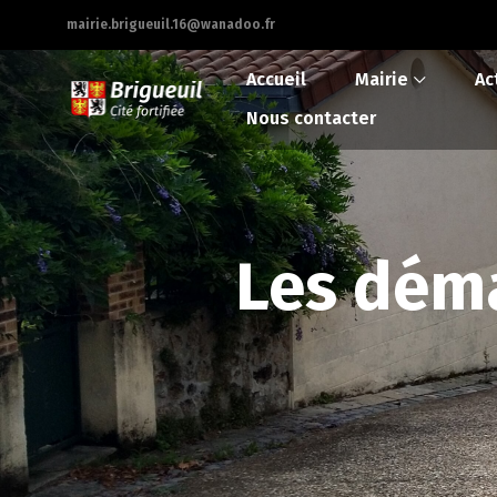
mairie.brigueuil.16@wanadoo.fr
Accueil
Mairie
Ac
Nous contacter
Les déma