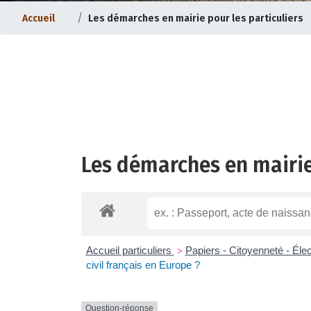
Accueil
Les démarches en mairie pour les particuliers
Les démarches en mairie
ternet |
Evolution du bourg |
Accueil particuliers
Papiers - Citoyenneté - Éle
>
civil français en Europe ?
Question-réponse