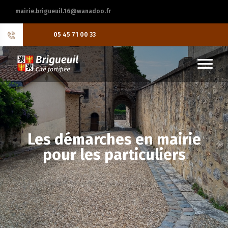
mairie.brigueuil.16@wanadoo.fr
05 45 71 00 33
Les démarches en mairie
pour les particuliers