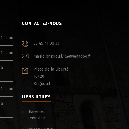
CONTACTEZ-NOUS
 à 17:00
05 45 71 00 33
 à 17:00
mairie.brigueuil.16@wanadoo.fr
 à
Place de la Liberté
16420
Brigueuil
 à 17:00
LIENS UTILES
 à
Charente-
Limousine