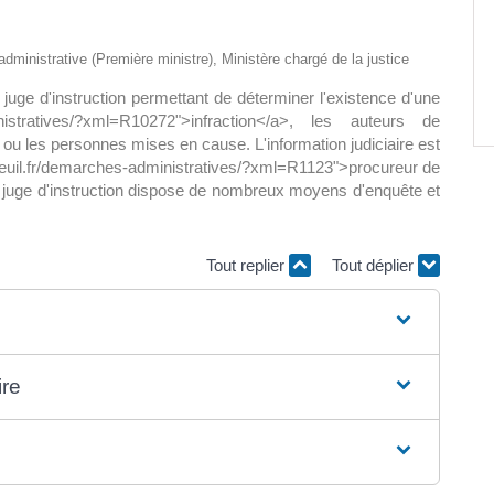
Paëlla – Société de chasse –
t administrative (Première ministre), Ministère chargé de la justice
5 septembre 2026
 juge d'instruction permettant de déterminer l'existence d'une
0 m2 au
inistratives/?xml=R10272">infraction</a>, les auteurs de
]
ne ou les personnes mises en cause. L'information judiciaire est
ueuil.fr/demarches-administratives/?xml=R1123">procureur de
 Le juge d'instruction dispose de nombreux moyens d'enquête et
Tout replier
Tout déplier
ire