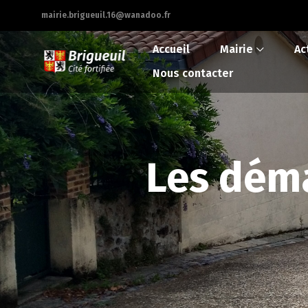
mairie.brigueuil.16@wanadoo.fr
Accueil
Mairie
Ac
Nous contacter
Les déma