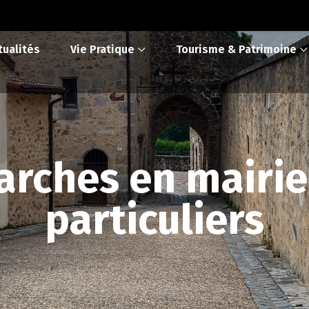
tualités
Vie Pratique
Tourisme & Patrimoine
rches en mairie
particuliers