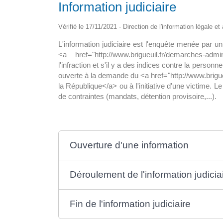
Information judiciaire
pour tous en
La maison médicale d’appui
Vérifié le 17/11/2021 - Direction de l'information légale e
ine
L'information judiciaire est l'enquête menée par un
La nouvelle maison de santé de 15
<a href="http://www.brigueuil.fr/demarches-adm
i le déploiement? A ce
sol, abritera un hall d’accueil avec […
l'infraction et s'il y a des indices contre la person
8 300 […]
ouverte à la demande du <a href="http://www.brig
la République</a> ou à l'initiative d'une victime.
de contraintes (mandats, détention provisoire,...).
Ouverture d'une information
Déroulement de l'information judicia
Fin de l'information judiciaire