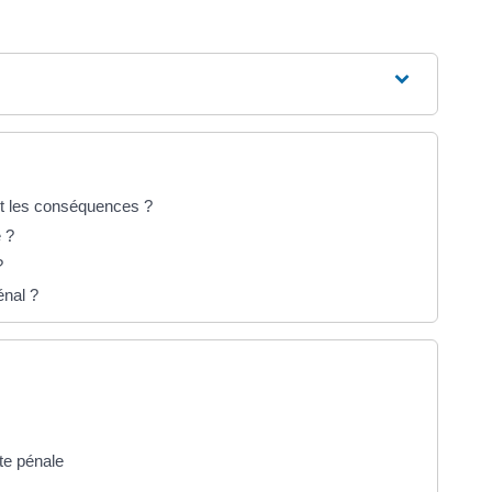
ont les conséquences ?
e ?
?
énal ?
te pénale