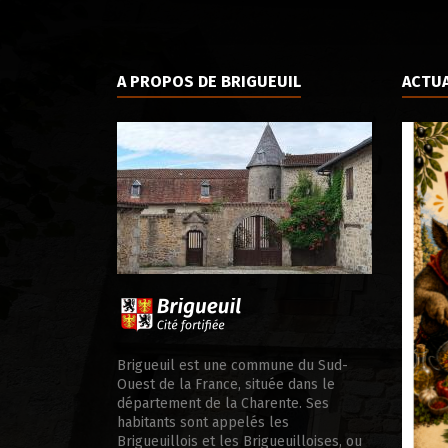
A PROPOS DE BRIGUEUIL
ACTUA
ale d’appui
Brigueuil est une commune du Sud-
Ouest de la France, située dans le
département de la Charente. Ses
habitants sont appelés les
Brigueuillois et les Brigueuilloises, ou