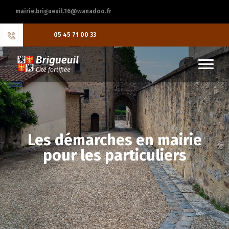
mairie.brigueuil.16@wanadoo.fr
05 45 71 00 33
Les démarches en mairie
pour les particuliers