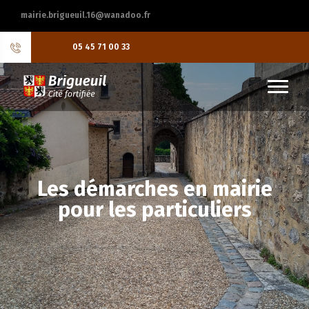
mairie.brigueuil.16@wanadoo.fr
05 45 71 00 33
Les démarches en mairie
pour les particuliers