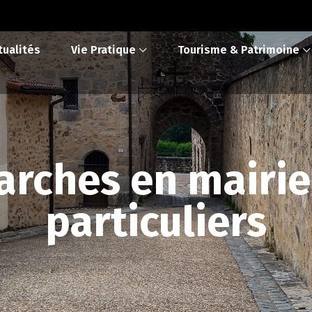
tualités
Vie Pratique
Tourisme & Patrimoine
rches en mairie
particuliers