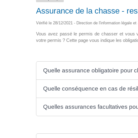
Assurance de la chasse - res
pour tous en
La maison médicale d’appui
ine
Vérifié le 28/12/2021 - Direction de l'information légale e
La nouvelle maison de santé de 15
Vous avez passé le permis de chasser et vous v
i le déploiement? A ce
sol, abritera un hall d’accueil avec […
votre permis ? Cette page vous indique les obligati
8 300 […]
Quelle assurance obligatoire pour 
Quelle conséquence en cas de résil
Quelles assurances facultatives pou