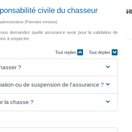
ponsabilité civile du chasseur
Paëlla – Société de chasse –
5 septembre 2026
t administrative (Première ministre)
0 m2 au
ous demandez quelle assurance avoir pour la validation de
]
ons à respecter.
Tout replier
Tout déplier
chasser ?
iation ou de suspension de l'assurance ?
r la chasse ?