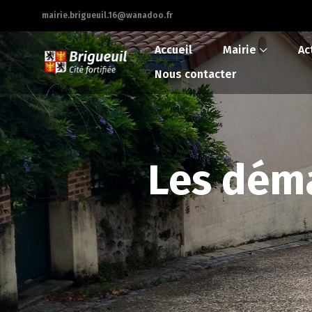
mairie.brigueuil.16@wanadoo.fr
Accueil
Mairie
Ac
Nous contacter
Les déma