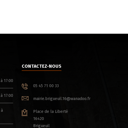
CONTACTEZ-NOUS
 à 17:00
05 45 71 00 33
 à 17:00
mairie.brigueuil.16@wanadoo.fr
 à
Place de la Liberté
16420
Brigueuil