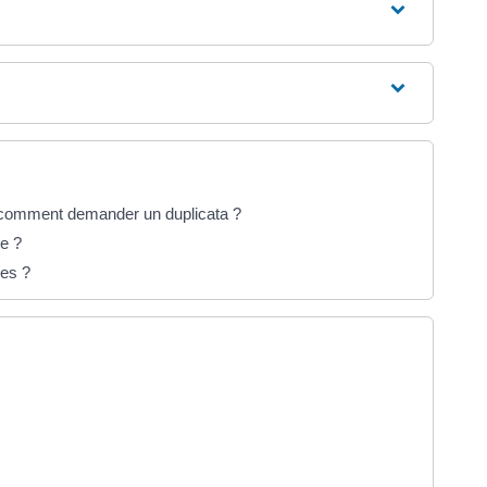
 comment demander un duplicata ?
ue ?
ées ?