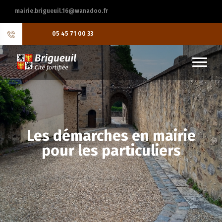
mairie.brigueuil.16@wanadoo.fr
05 45 71 00 33
Les démarches en mairie
pour les particuliers