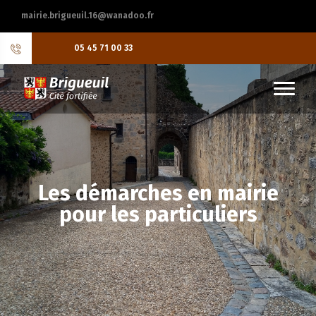
mairie.brigueuil.16@wanadoo.fr
05 45 71 00 33
Les démarches en mairie
pour les particuliers