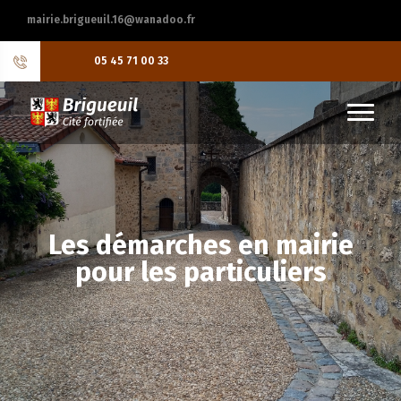
mairie.brigueuil.16@wanadoo.fr
05 45 71 00 33
Les démarches en mairie
pour les particuliers