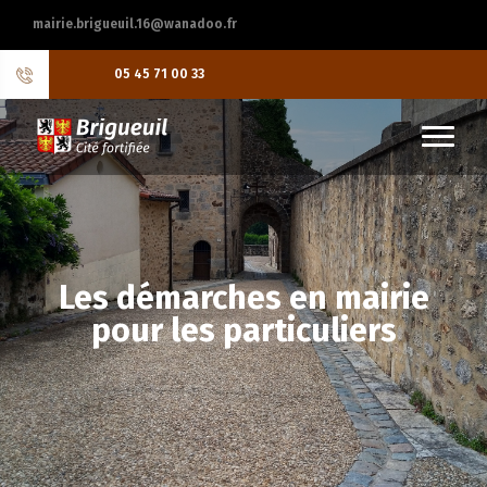
mairie.brigueuil.16@wanadoo.fr
05 45 71 00 33
Les démarches en mairie
pour les particuliers