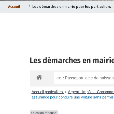
Accueil
Les démarches en mairie pour les particuliers
Les démarches en mairie
ternet |
Evolution du bourg |
Accueil particuliers
Argent - Impôts - Consom
>
assurance pour conduire une voiture sans permis
Question-réponse