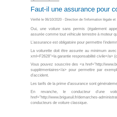
Faut-il une assurance pour c
pour tous en
La maison médicale d’appui
ine
Vérifié le 06/10/2020 - Direction de l'information légale e
La nouvelle maison de santé de 15
Oui, une voiture sans permis (également appel
i le déploiement? A ce
sol, abritera un hall d’accueil avec […
assurée comme tout véhicule terrestre à moteur qui 
8 300 […]
L'assurance est obligatoire pour permettre l'indemn
La voiturette doit être assurée au minimum avec 
xml=F2628">la garantie responsabilité civile</a> 
Vous pouvez souscrire des <a href="http://www.br
supplémentaires</a> pour permettre par exemp
d'accident.
Les tarifs de la prime d'assurance sont généralem
En revanche, le conducteur d'une vo
href="http://www.brigueuil.fr/demarches-adm
conducteurs de voiture classique.