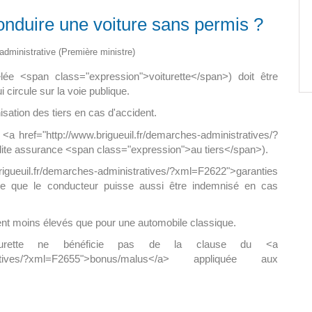
onduire une voiture sans permis ?
Paëlla – Société de chasse –
5 septembre 2026
t administrative (Première ministre)
0 m2 au
ée <span class="expression">voiturette</span>) doit être
]
circule sur la voie publique.
isation des tiers en cas d'accident.
<a href="http://www.brigueuil.fr/demarches-administratives/?
(dite assurance <span class="expression">au tiers</span>).
igueuil.fr/demarches-administratives/?xml=F2622">garanties
le que le conducteur puisse aussi être indemnisé en cas
ent moins élevés que pour une automobile classique.
iturette ne bénéficie pas de la clause du <a
inistratives/?xml=F2655">bonus/malus</a> appliquée aux