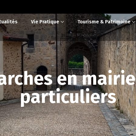
tualités
Vie Pratique
Tourisme & Patrimoine
rches en mairie
particuliers