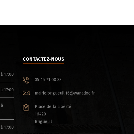
CONTACTEZ-NOUS
 à 17:00
05 45 71 00 33
 à 17:00
mairie.brigueuil.16@wanadoo.fr
 à
Place de la Liberté
16420
Brigueuil
 à 17:00