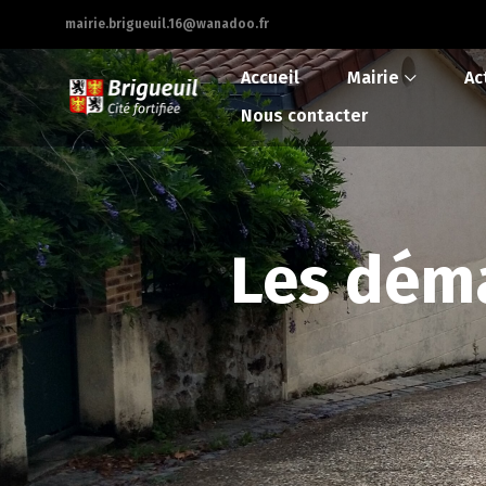
mairie.brigueuil.16@wanadoo.fr
Accueil
Mairie
Ac
Nous contacter
Les déma