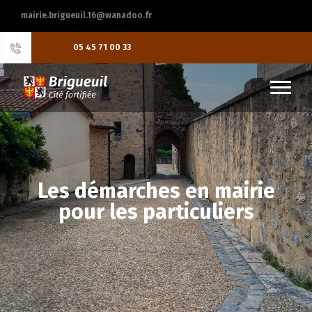
mairie.brigueuil.16@wanadoo.fr
05 45 71 00 33
Les démarches en mairie
pour les particuliers