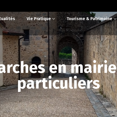
tualités
Vie Pratique
Tourisme & Patrimoine
rches en mairie
particuliers