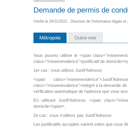
Demande de permis de conduire
pour tous en
La maison médicale d’appui
ine
Vérifié le 24/11/2022 - Direction de l'information légale et
La nouvelle maison de santé de 15
i le déploiement? A ce
sol, abritera un hall d’accueil avec […
Métropole
Outre-mer
8 300 […]
Vous pouvez utiliser le <span class="miseenevid
class="miseenevidence">justificatif de domicile</
1er cas : vous utilisez Justif'Adresse
<span class="miseenevidence">Justif'Ad
class="miseenevidence">intégré à la demande de p
vérification automatique de l'adresse que vous ave
En utilisant Justif'Adresse, <span class="mise
domicile</span>.
2e cas : vous n'utilisez pas Justif'Adresse
Les justificatifs acceptés varient selon que vou