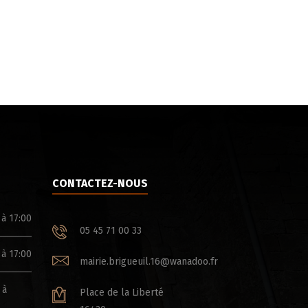
CONTACTEZ-NOUS
 à 17:00
05 45 71 00 33
 à 17:00
mairie.brigueuil.16@wanadoo.fr
 à
Place de la Liberté