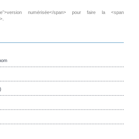
ce">version numérisée</span> pour faire la <span
>.
 nom
)