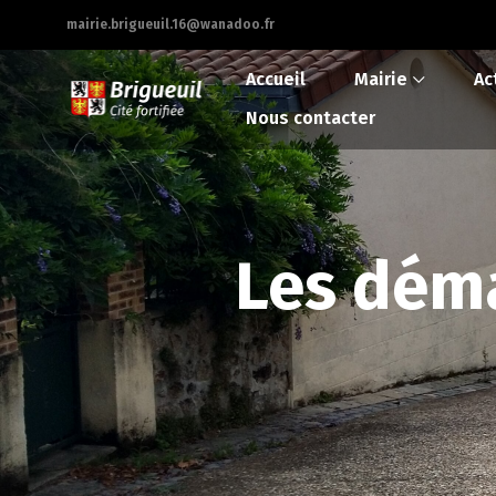
mairie.brigueuil.16@wanadoo.fr
Accueil
Mairie
Ac
Nous contacter
Les déma