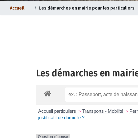
Accueil
Les démarches en mairie pour les particuliers
Les démarches en mairie
ternet |
Evolution du bourg |
Accueil particuliers
Transports - Mobilité
Per
>
>
justificatif de domicile ?
Question-réponse