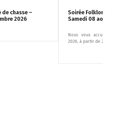
Soirée Folklorique – Brigueuil –
Campagne 
Samedi 08 aout
Nous vous accueillons le samedi 8 août
2026, à partir de 20h, place de la […]