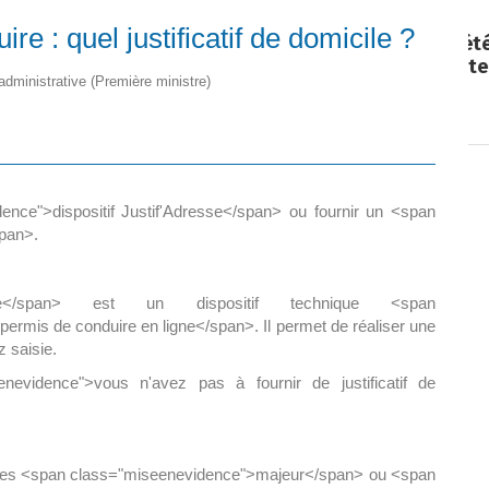
 : quel justificatif de domicile ?
Paëlla – Société de chasse –
5 septembre 2026
 administrative (Première ministre)
0 m2 au
]
ence">dispositif Justif'Adresse</span> ou fournir un <span
span>.
resse</span> est un dispositif technique <span
ermis de conduire en ligne</span>. Il permet de réaliser une
z saisie.
enevidence">vous n'avez pas à fournir de justificatif de
s êtes <span class="miseenevidence">majeur</span> ou <span