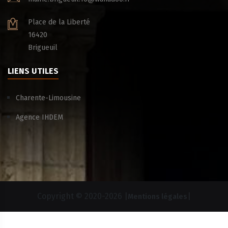
Place de la Liberté
16420
Brigueuil
LIENS UTILES
Charente-Limousine
Agence IHDEM
Copyright © 2020-
2026 |
|
Mentions légales