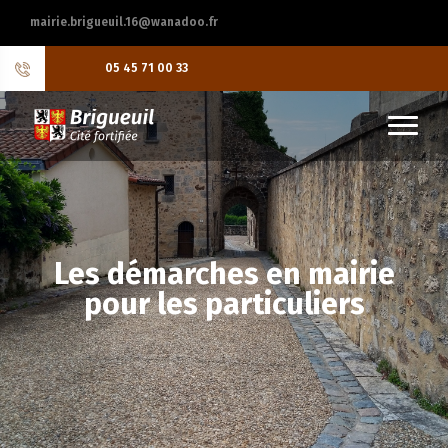
mairie.brigueuil.16@wanadoo.fr
05 45 71 00 33
Les démarches en mairie
pour les particuliers