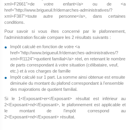
xml=F2661">de votre enfant</a> ou de <a
href="http://www.brigueuil.fr/demarches-administratives/?
xml=F387">toute autre personne</a>, dans certaines
conditions.
Pour savoir si vous êtes concerné par le plafonnement,
l'administration fiscale compare les 2 résultats suivants :
Impôt calculé en fonction de votre <a
href="http://www.brigueuil.fr/demarches-administratives/?
xml=R1124">quotient familial</a> réel, en retenant le nombre
de parts correspondant à votre situation (célibataire, veuf,
etc.) et à vos charges de famille
Impôt calculé sur 1 part. La somme ainsi obtenue est ensuite
diminuée du montant du plafond correspondant à l'ensemble
des majorations de quotient familial.
Si le 1<Exposant>er</Exposant> résultat est inférieur au
2<Exposant>nd</Exposant>, le plafonnement est applicable et
le montant de l'impôt correspond au
2<Exposant>nd</Exposant> résultat.