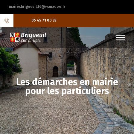
mairie.brigueuil.16@wanadoo.fr
05 45 71 00 33
Les démarches en mairie
pour les particuliers