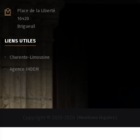
Place de la Liberté
16420
Brigueuil
LIENS UTILES
Charente-Limousine
Agence IHDEM
Copyright © 2020-
2026 |
|
Mentions légales