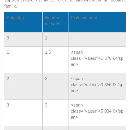
familial.
Enfant(s)
Nombre
Plafonnement
de parts
0
1
-
1
1,5
<span
class="valeur">1 678 €</sp
an>
2
2
<span
class="valeur">3 356 €</sp
an>
3
3
<span
class="valeur">5 034 €</sp
an>