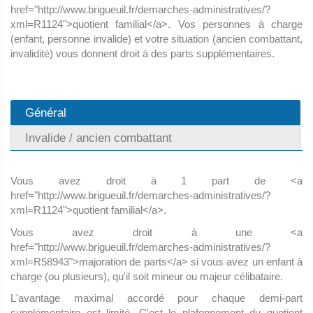
href="http://www.brigueuil.fr/demarches-administratives/?
xml=R1124">quotient familial</a>. Vos personnes à charge
(enfant, personne invalide) et votre situation (ancien combattant,
invalidité) vous donnent droit à des parts supplémentaires.
Général
Invalide / ancien combattant
Vous avez droit à 1 part de <a
href="http://www.brigueuil.fr/demarches-administratives/?
xml=R1124">quotient familial</a>.
Vous avez droit à une <a
href="http://www.brigueuil.fr/demarches-administratives/?
xml=R58943">majoration de parts</a> si vous avez un enfant à
charge (ou plusieurs), qu'il soit mineur ou majeur célibataire.
L'avantage maximal accordé pour chaque demi-part
supplémentaire est limité. C'est le plafonnement du quotient