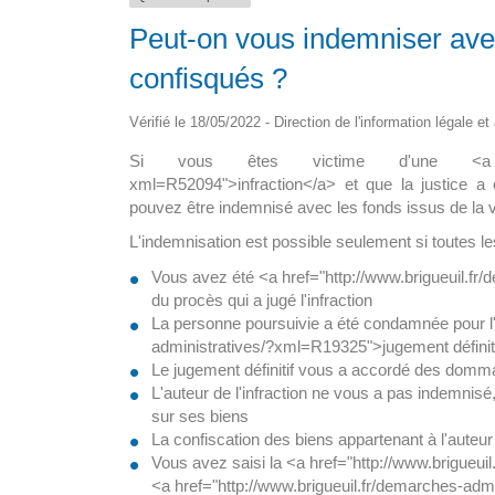
Peut-on vous indemniser ave
pour tous en
La maison médicale d’appui
ine
confisqués ?
La nouvelle maison de santé de 15
Vérifié le 18/05/2022 - Direction de l'information légale e
i le déploiement? A ce
sol, abritera un hall d’accueil avec […
8 300 […]
Si vous êtes victime d'une <a href="htt
xml=R52094">infraction</a> et que la justice a 
pouvez être indemnisé avec les fonds issus de la 
L'indemnisation est possible seulement si toutes le
Vous avez été <a href="http://www.brigueuil.fr
du procès qui a jugé l'infraction
La personne poursuivie a été condamnée pour l'i
administratives/?xml=R19325">jugement définit
Le jugement définitif vous a accordé des domm
L'auteur de l'infraction ne vous a pas indemnisé,
sur ses biens
La confiscation des biens appartenant à l'auteur
Vous avez saisi la <a href="http://www.brigueu
<a href="http://www.brigueuil.fr/demarches-ad