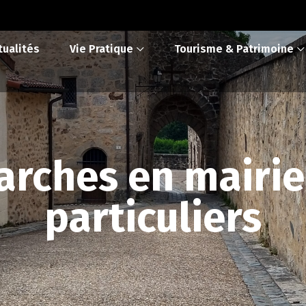
tualités
Vie Pratique
Tourisme & Patrimoine
rches en mairie
particuliers