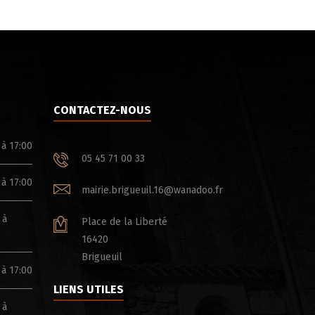
CONTACTEZ-NOUS
 à 17:00
05 45 71 00 33
 à 17:00
mairie.brigueuil.16@wanadoo.fr
 à
Place de la Liberté
16420
Brigueuil
 à 17:00
LIENS UTILES
 à