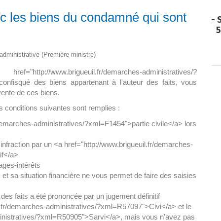
c les biens du condamné qui sont
Paëlla – Société de chasse –
5 septembre 2026
0 m2 au
t administrative (Première ministre)
]
p://www.brigueuil.fr/demarches-administratives/?
confisqué des biens appartenant à l'auteur des faits, vous
vente de ces biens.
s conditions suivantes sont remplies :
/demarches-administratives/?xml=F1454">partie civile</a> lors
nfraction par un <a href="http://www.brigueuil.fr/demarches-
if</a>
ages-intérêts
 et sa situation financière ne vous permet de faire des saisies
 des faits a été prononcée par un jugement définitif
il.fr/demarches-administratives/?xml=R57097">Civi</a> et le
ministratives/?xml=R50905">Sarvi</a>, mais vous n'avez pas