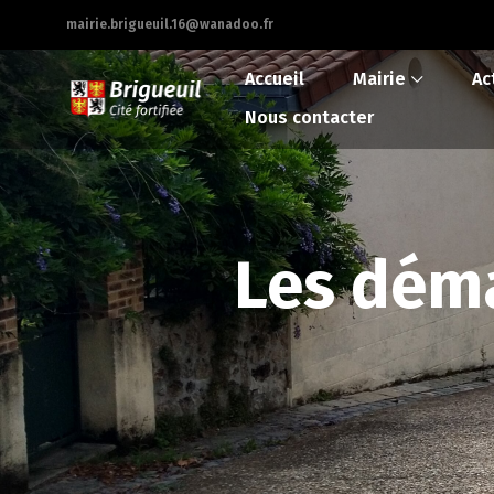
mairie.brigueuil.16@wanadoo.fr
Accueil
Mairie
Ac
Nous contacter
Les déma