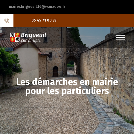
mairie.brigueuil.16@wanadoo.fr
05 45 71 00 33
Les démarches en mairie
pour les particuliers