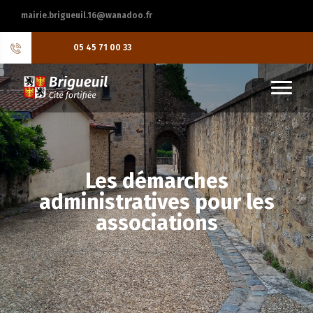
mairie.brigueuil.16@wanadoo.fr
05 45 71 00 33
Les démarches
administratives pour les
associations